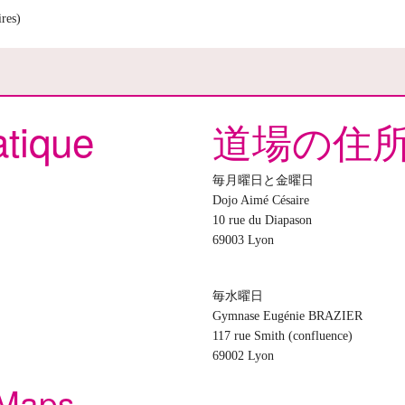
ires)
atique
道場の住
毎月曜日と金曜日
Dojo Aimé Césaire
10 rue du Diapason
69003 Lyon
毎水曜日
Gymnase Eugénie BRAZIER
117 rue Smith (confluence)
69002 Lyon
 Maps