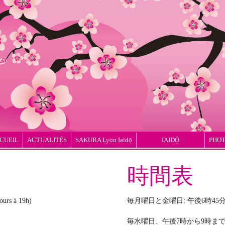
CUEIL
ACTUALITÉS
SAKURA Lyon Iaidō
IAIDŌ
PHOT
時間表
ours à 19h)
毎月曜日と金曜日: 午後6時45
毎水曜日、午後7時から9時ま